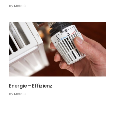
by
Meta13
Energie – Effizienz
by
Meta13